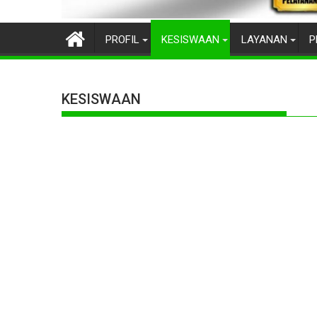
PROFIL
KESISWAAN
LAYANAN
P
KESISWAAN