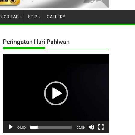
TEGRITAS
SPIP
GALLERY
Peringatan Hari Pahlwan
Pemutar
Video
00:00
03:09