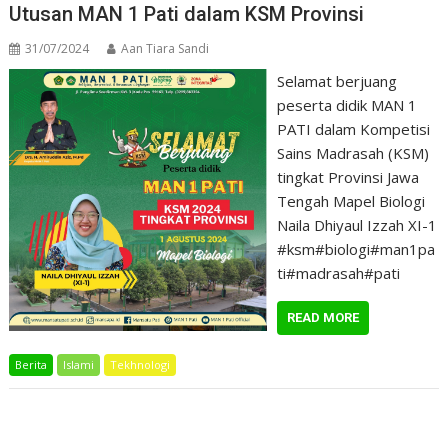
Utusan MAN 1 Pati dalam KSM Provinsi
31/07/2024
Aan Tiara Sandi
Selamat berjuang
peserta didik MAN 1
PATI dalam Kompetisi
Sains Madrasah (KSM)
tingkat Provinsi Jawa
Tengah Mapel Biologi
Naila Dhiyaul Izzah XI-1
#ksm#biologi#man1pa
ti#madrasah#pati
READ MORE
Berita
Islami
Tekhnologi