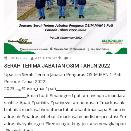
18/10/2022
Aan Tiara Sandi
0
SERAH TERIMA JABATAN OSIM TAHUN 2022
Upacara Serah Terima Jabatan Pengurus OSIM MAN 1 Pati
Periode Tahun 2022-
2023.,,,,,@osim_man1pati__________________________________
___________#man1pati #manegeri1pati #mansapa #mandara
sahhitz #pati #patihits #patinews #madarasah #madrasahle
bihbaik #madrasahhebatbeartabat #santrimansapa #santrim
adrasah #madrasahhebat #madrasahmandiriberprestasi #m
adrasahaliyahnegeri #kemenagpatingajeni #kemenagkabpati
#kanwiljateng