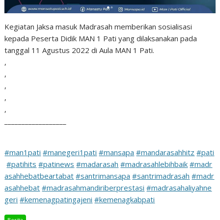
Kegiatan Jaksa masuk Madrasah memberikan sosialisasi
kepada Peserta Didik MAN 1 Pati yang dilaksanakan pada
tanggal 11 Agustus 2022 di Aula MAN 1 Pati.
,
,
,
,
,
__________________
#man1pati
#manegeri1pati
#mansapa
#mandarasahhitz
#pati
#patihits
#patinews
#madarasah
#madrasahlebihbaik
#madr
asahhebatbeartabat
#santrimansapa
#santrimadrasah
#madr
asahhebat
#madrasahmandiriberprestasi
#madrasahaliyahne
geri
#kemenagpatingajeni
#kemenagkabpati
Berita